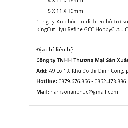
4 X 11 X 16mm
5 X 11 X 16mm
Công ty An phúc có dịch vụ hỗ trợ s
KingCut Liyu Refine GCC HobbyCut... 
Địa chỉ liên hệ:
Công ty TNHH Thương Mại Sản Xuất
Add:
A9 Lô 19, Khu đô thị Định Công,
Hotline:
0379.676.366 -
0362.473.336
Mail:
namsonanphuc@gmail.com