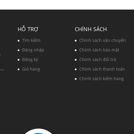
HỖ TRỢ
CHÍNH SÁCH
Tìm kiếm
Chính sách vận chuyển
Đăng nhập
Chính sách bảo mật
à
Đăng ký
Chính sách đổi trả
Giỏ hàng
Chính sách thanh toán
Chính sách kiểm hàng