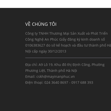
VỀ CHÚNG TÔI
Công ty TNHH Thương Mại Sản Xuất và Phát Triển
Công Nghệ An Phúc Giấy đăng ký kinh doanh số
0106383627 do sở kế hoạch và đầu tư thành phố H
Nội cấp ngày 30/12/2013
Địa chỉ: A9 Lô 19, Khu đô thị Định Công, Phường
Phương Liệt, Thành phố Hà Nội
Email:
cskh@mayinanphuc.vn
Điện thoại:
024 3640 8697 - 0917 688 393