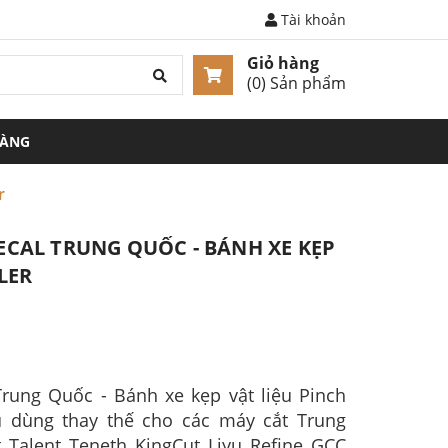
Tài khoản
Giỏ hàng
(
0
) Sản phẩm
HÀNG
r
ECAL TRUNG QUỐC - BÁNH XE KẸP
LER
Trung Quốc - Bánh xe kẹp vật liệu Pinch
u dùng thay thế cho các máy cắt Trung
Talent Teneth KingCut Liyu Refine GCC