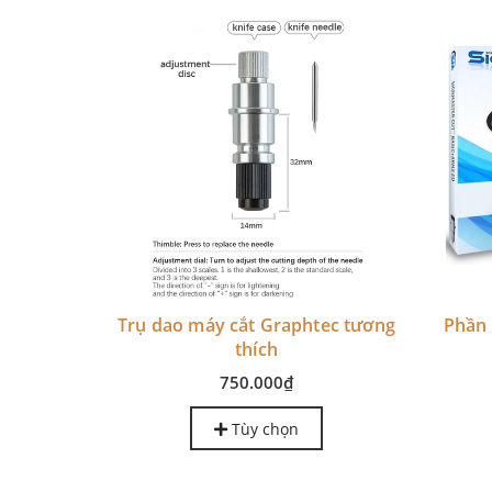
- 31%
l Trung
Trụ dao máy cắt Graphtec tương
Phần
thích
0₫
750.000₫
Tùy chọn