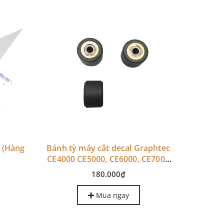
i (Hàng
Bánh tỳ máy cắt decal Graphtec
Motor
CE4000 CE5000, CE6000, CE7000
(hàng thay thế)
180.000₫
Mua ngay