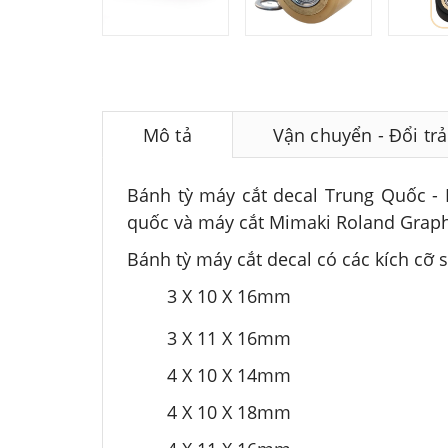
Mô tả
Vận chuyển - Đổi trả
Bánh tỳ máy cắt decal Trung Quốc - 
quốc và máy cắt Mimaki Roland Grap
Bánh tỳ máy cắt decal có các kích cỡ 
3 X 10 X 16mm
3 X 11 X 16mm
4 X 10 X 14mm
4 X 10 X 18mm