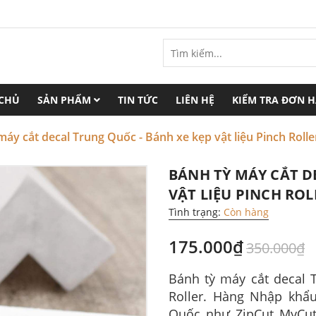
 CHỦ
SẢN PHẨM
TIN TỨC
LIÊN HỆ
KIỂM TRA ĐƠN 
máy cắt decal Trung Quốc - Bánh xe kẹp vật liệu Pinch Rolle
BÁNH TỲ MÁY CẮT D
VẬT LIỆU PINCH ROL
Tình trạng:
Còn hàng
175.000₫
350.000₫
Bánh tỳ máy cắt decal 
Roller. Hàng Nhập khẩ
Quốc như ZipCut MyCut 