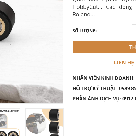
HobbyCut... Các dòng
Roland...
SỐ LƯỢNG:
TH
LIÊN HỆ
NHÂN VIÊN KINH DOANH:
HỖ TRỢ KỸ THUẬT:
0989 8
PHẢN ÁNH DỊCH VỤ:
0917.