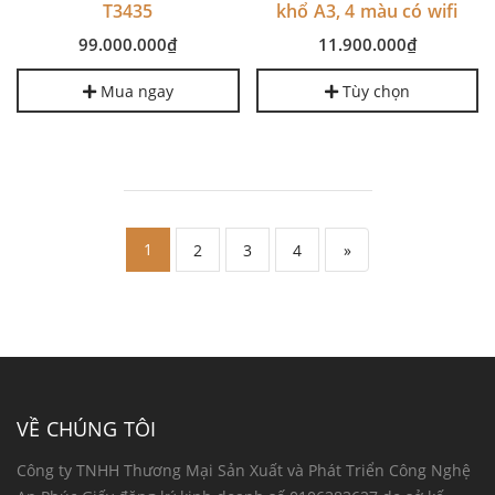
T3435
khổ A3, 4 màu có wifi
99.000.000₫
11.900.000₫
Mua ngay
Tùy chọn
1
2
3
4
»
VỀ CHÚNG TÔI
Công ty TNHH Thương Mại Sản Xuất và Phát Triển Công Nghệ