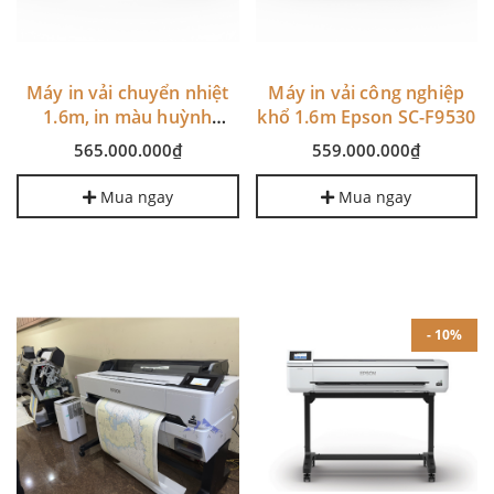
Máy in vải chuyển nhiệt
Máy in vải công nghiệp
1.6m, in màu huỳnh
khổ 1.6m Epson SC-F9530
quang Epson F9530H
565.000.000₫
559.000.000₫
Mua ngay
Mua ngay
- 10%