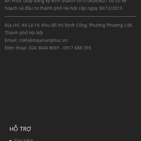
An Phúc Giấy đăng ký kinh doanh số 0106383627 do sở kế
hoạch và đầu tư thành phố Hà Nội cấp ngày 30/12/2013
Địa chỉ: A9 Lô 19, Khu đô thị Định Công, Phường Phương Liệt,
Thành phố Hà Nội
Email:
cskh@mayinanphuc.vn
Điện thoại:
024 3640 8697 - 0917 688 393
HỖ TRỢ
Tìm kiếm