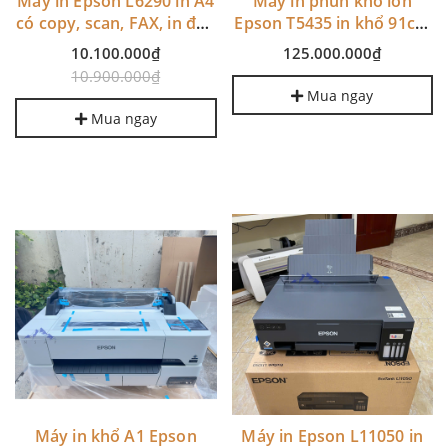
Máy in Epson L6290 in A4
Máy in phun khổ lớn
có copy, scan, FAX, in đảo
Epson T5435 in khổ 91cm
mặt, WIFI
4 màu
10.100.000₫
125.000.000₫
10.900.000₫
Mua ngay
Mua ngay
Máy in khổ A1 Epson
Máy in Epson L11050 in