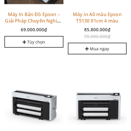
Máy In Bản Đồ Epson –
Máy in A0 màu Epson
Giải Pháp Chuyên Nghiệp
T5130 91cm 4 màu
Cho Ngành Địa Chính,
69.000.000₫
85.800.000₫
Thiết Kế và Xây Dựng
95.000.000₫
Tùy chọn
Mua ngay