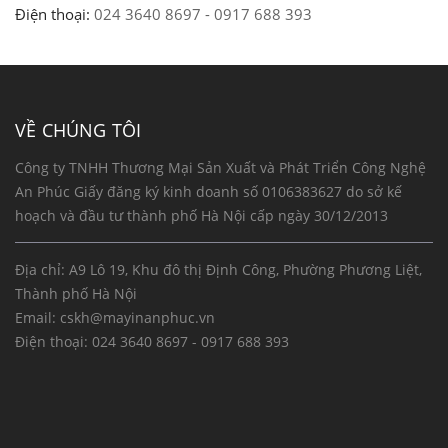
Điện thoại:
024 3640 8697 - 0917 688 393
VỀ CHÚNG TÔI
Công ty TNHH Thương Mại Sản Xuất và Phát Triển Công Nghệ
An Phúc Giấy đăng ký kinh doanh số 0106383627 do sở kế
hoạch và đầu tư thành phố Hà Nội cấp ngày 30/12/2013
Địa chỉ: A9 Lô 19, Khu đô thị Định Công, Phường Phương Liệt,
Thành phố Hà Nội
Email:
cskh@mayinanphuc.vn
Điện thoại:
024 3640 8697 - 0917 688 393