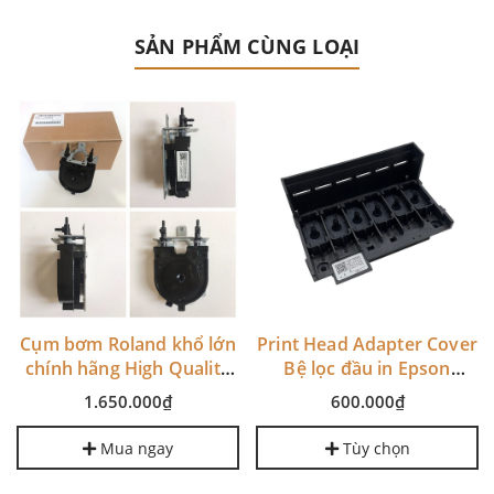
SẢN PHẨM CÙNG LOẠI
Cụm bơm Roland khổ lớn
Print Head Adapter Cover
chính hãng High Quality
Bệ lọc đầu in Epson
Roland Printer Original
XP600 4720 5112 I3200
1.650.000₫
600.000₫
Pump Roland Printhead
Ink Pump U Type Roland
Mua ngay
Tùy chọn
Pump