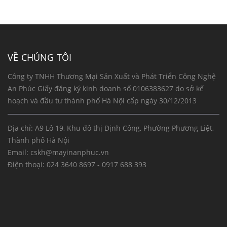
VỀ CHÚNG TÔI
Công ty TNHH Thương Mại Sản Xuất và Phát Triển Công Nghệ
An Phúc Giấy đăng ký kinh doanh số 0106383627 do sở kế
hoạch và đầu tư thành phố Hà Nội cấp ngày 30/12/2013
Địa chỉ: A9 Lô 19, Khu đô thị Định Công, Phường Phương Liệt,
Thành phố Hà Nội
Email:
cskh@mayinanphuc.vn
Điện thoại:
024 3640 8697 - 0917 688 393