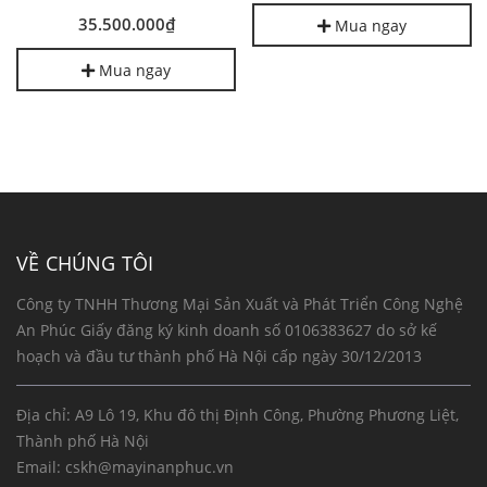
35.500.000₫
28.900.000₫
Mua ngay
Mua ngay
VỀ CHÚNG TÔI
Công ty TNHH Thương Mại Sản Xuất và Phát Triển Công Nghệ
An Phúc Giấy đăng ký kinh doanh số 0106383627 do sở kế
hoạch và đầu tư thành phố Hà Nội cấp ngày 30/12/2013
Địa chỉ: A9 Lô 19, Khu đô thị Định Công, Phường Phương Liệt,
Thành phố Hà Nội
Email:
cskh@mayinanphuc.vn