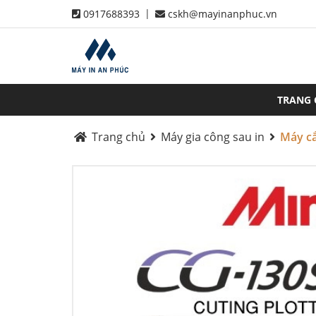
|
0917688393
cskh@mayinanphuc.vn
TRANG
Trang chủ
Máy gia công sau in
Máy cắ