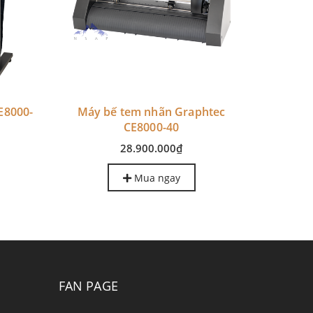
E8000-
Máy bế tem nhãn Graphtec
CE8000-40
28.900.000₫
Mua ngay
FAN PAGE