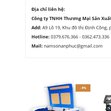
Địa chỉ liên hệ:
Công ty TNHH Thương Mại Sản Xuất
Add:
A9 Lô 19, Khu đô thị Định Công,
Hotline:
0379.676.366 -
0362.473.336
Mail:
namsonanphuc@gmail.com
- 8%
- 8%