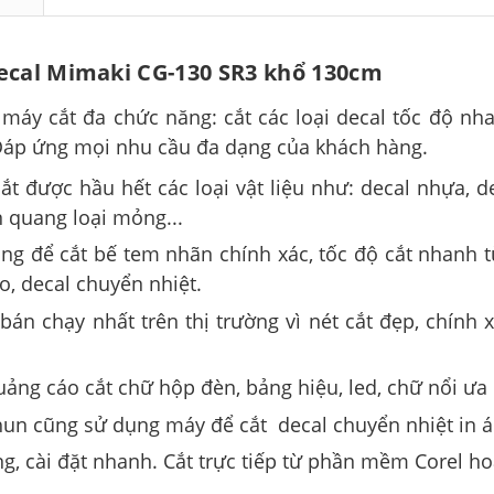
decal Mimaki CG-130 SR3 khổ 130cm
máy cắt đa chức năng: cắt các loại decal tốc độ nha
 Đáp ứng mọi nhu cầu đa dạng của khách hàng.
 được hầu hết các loại vật liệu như: decal nhựa, dec
n quang loại mỏng...
g để cắt bế tem nhãn chính xác, tốc độ cắt nhanh từ
o, decal chuyển nhiệt.
n chạy nhất trên thị trường vì nét cắt đẹp, chính x
ng cáo cắt chữ hộp đèn, bảng hiệu, led, chữ nổi ưa
thun cũng sử dụng máy để cắt decal chuyển nhiệt in á
, cài đặt nhanh. Cắt trực tiếp từ phần mềm Corel hoặc