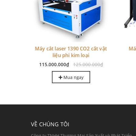
động lấy
Máy cắt laser 1390 CO2 cắt vật
Má
2 đầu)
liệu phi kim loại
.000₫
115.000.000₫
125.000.000₫
Mua ngay
VỀ CHÚNG TÔI
Công ty TNHH Thương Mại Sản Xuất và Phát Triển