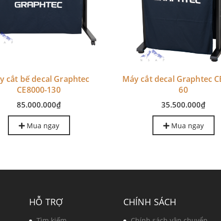
y cắt bế decal Graphtec
Máy cắt decal Graphtec C
CE8000-130
60
85.000.000₫
35.500.000₫
Mua ngay
Mua ngay
HỖ TRỢ
CHÍNH SÁCH
Tìm kiếm
Chính sách vận chuyển