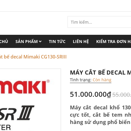
 CHỦ
SẢN PHẨM
TIN TỨC
LIÊN HỆ
KIỂM TRA ĐƠN 
t bế decal Mimaki CG130-SRIII
MÁY CẮT BẾ DECAL M
Tình trạng:
Còn hàng
51.000.000₫
55.000
Máy cắt decal khổ 130
cực tốt, cắt bế tem 
hàng sử dụng phổ biến