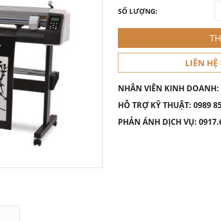
SỐ LƯỢNG:
TH
LIÊN HỆ
NHÂN VIÊN KINH DOANH:
HỖ TRỢ KỸ THUẬT:
0989 8
PHẢN ÁNH DỊCH VỤ:
0917.