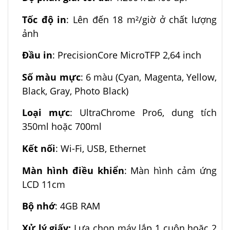
Tốc độ in
: Lên đến 18 m²/giờ ở chất lượng
ảnh ​
Đầu in
: PrecisionCore MicroTFP 2,64 inch ​
Số màu mực
: 6 màu (Cyan, Magenta, Yellow,
Black, Gray, Photo Black) ​
Loại mực
: UltraChrome Pro6, dung tích
350ml hoặc 700ml ​
Kết nối
: Wi-Fi, USB, Ethernet ​
Màn hình điều khiển
: Màn hình cảm ứng
LCD 11cm ​
Bộ nhớ
: 4GB RAM
Xử lý giấy:
Lựa chọn máy lắp 1 cuộn hoặc 2