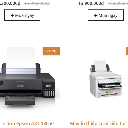
.300.000₫
13.900.000₫
13.900.000₫
15.500.0
Mua ngay
Mua ngay
- 16%
 in ảnh epson A3 L18050
Máy in thiệp cưới siêu tố