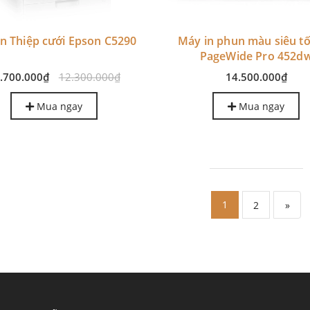
n Thiệp cưới Epson C5290
Máy in phun màu siêu t
PageWide Pro 452d
.700.000₫
12.300.000₫
14.500.000₫
Mua ngay
Mua ngay
1
2
»