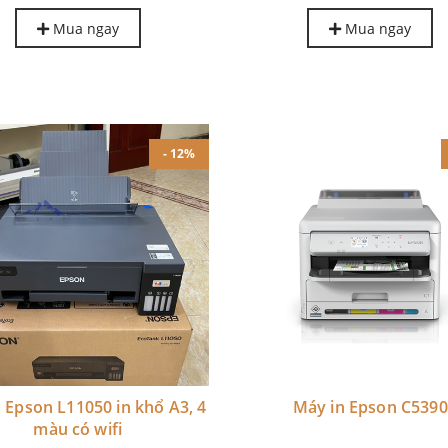
Mua ngay
Mua ngay
- 12%
 Epson L11050 in khổ A3, 4
Máy in Epson C5390
màu có wifi