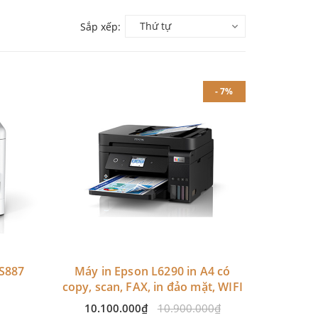
Thứ tự
Sắp xếp:
- 7%
S887
Máy in Epson L6290 in A4 có
copy, scan, FAX, in đảo mặt, WIFI
10.100.000₫
10.900.000₫