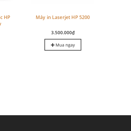
ốc HP
Máy in Laserjet HP 5200
w
3.500.000₫
Mua ngay