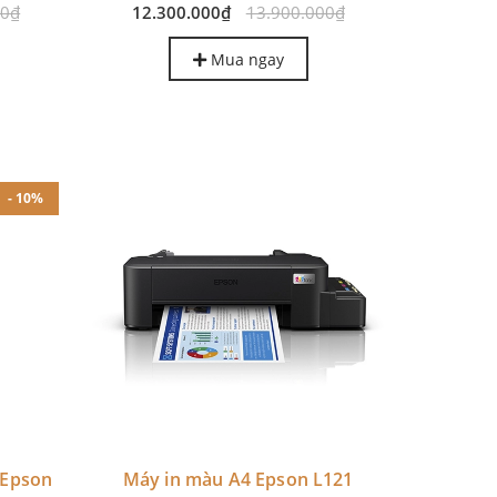
00₫
12.300.000₫
13.900.000₫
Mua ngay
- 10%
c Epson
Máy in màu A4 Epson L121