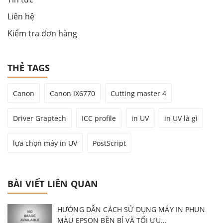
Liên hệ
Kiểm tra đơn hàng
THẺ TAGS
Canon
Canon IX6770
Cutting master 4
Driver Graptech
ICC profile
in UV
in UV là gì
lựa chọn máy in UV
PostScript
BÀI VIẾT LIÊN QUAN
HƯỚNG DẪN CÁCH SỬ DỤNG MÁY IN PHUN
MÀU EPSON BỀN BỈ VÀ TỐI ƯU...