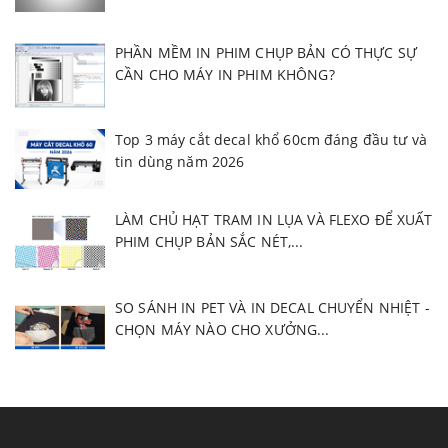
PHẦN MỀM IN PHIM CHỤP BẢN CÓ THỰC SỰ
CẦN CHO MÁY IN PHIM KHÔNG?
Top 3 máy cắt decal khổ 60cm đáng đầu tư và
tin dùng năm 2026
LÀM CHỦ HẠT TRAM IN LỤA VÀ FLEXO ĐỂ XUẤT
PHIM CHỤP BẢN SẮC NÉT,...
SO SÁNH IN PET VÀ IN DECAL CHUYỂN NHIỆT -
CHỌN MÁY NÀO CHO XƯỞNG...