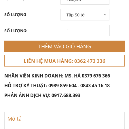
SỐ LƯỢNG
SỐ LƯỢNG:
THÊM VÀO GIỎ HÀNG
LIÊN HỆ MUA HÀNG: 0362 473 336
NHÂN VIÊN KINH DOANH: MS. HÀ
0379 676 366
HỖ TRỢ KỸ THUẬT:
0989 859 604
-
0843 45 16 18
PHẢN ÁNH DỊCH VỤ:
0917.688.393
Mô tả