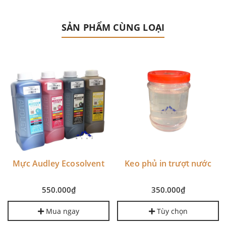
SẢN PHẨM CÙNG LOẠI
Cụm dao cắt má
Epson T3280, T
osolvent
Keo phủ in trượt nước
T5000, T7000, T
550.000₫
T5200, T7200, T
T5270, T7270, T
₫
350.000₫
Mua ngay
T7280
ay
Tùy chọn