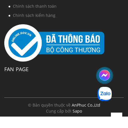
Chính sách thanh toán
Chính sách kiểm hàng
FAN PAGE
© Bản quyền thuộc về
AnPhuc Co.,Ltd
Cung cấp bởi
Sapo