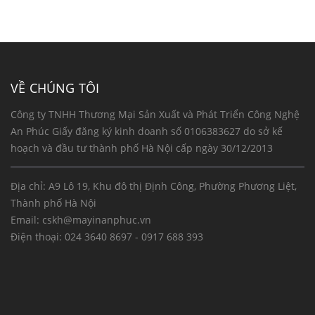
VỀ CHÚNG TÔI
Công ty TNHH Thương Mại Sản Xuất và Phát Triển Công Nghệ
An Phúc Giấy đăng ký kinh doanh số 0106383627 do sở kế
hoạch và đầu tư thành phố Hà Nội cấp ngày 30/12/2013
Địa chỉ: A9 Lô 19, Khu đô thị Định Công, Phường Phương Liệt,
Thành phố Hà Nội
Email:
cskh@mayinanphuc.vn
Điện thoại:
024 3640 8697 - 0917 688 393