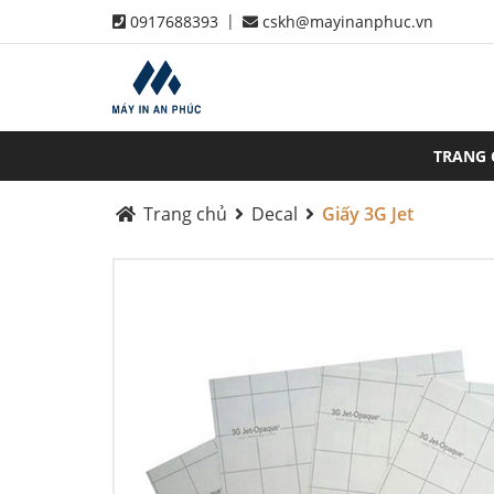
|
0917688393
cskh@mayinanphuc.vn
TRANG
Trang chủ
Decal
Giấy 3G Jet