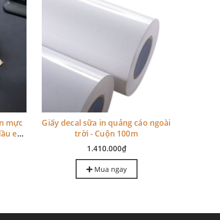
 in mực
Giấy decal sữa in quảng cáo ngoài
dầu eco
trời - Cuộn 100m
)
1.410.000₫
Mua ngay