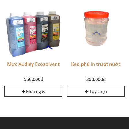
Cụm dao cắt máy in
Epson T3280, T3000,
Keo phủ in trượt nước
T5000, T7000, T3200,
550.000₫
T5200, T7200, T3270,
T5270, T7270, T5280,
350.000₫
Mua ngay
T7280
Tùy chọn