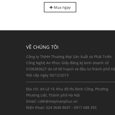
Mua ngay
VỀ CHÚNG TÔI
Công ty TNHH Thương Mại Sản Xuất và Phát Triển
Công Nghệ An Phúc Giấy đăng ký kinh doanh số
0106383627 do sở kế hoạch và đầu tư thành phố H
Nội cấp ngày 30/12/2013
Địa chỉ: A9 Lô 19, Khu đô thị Định Công, Phường
Phương Liệt, Thành phố Hà Nội
Email:
cskh@mayinanphuc.vn
Điện thoại:
024 3640 8697 - 0917 688 393