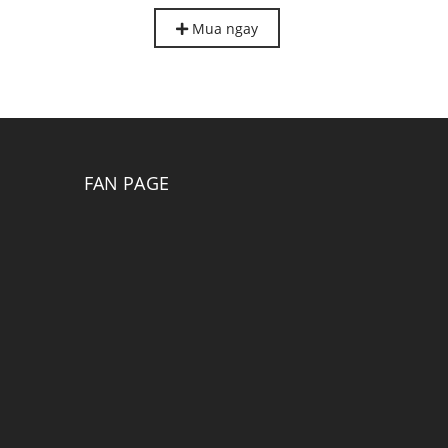
T7270, T5280, T7280
Mua ngay
FAN PAGE