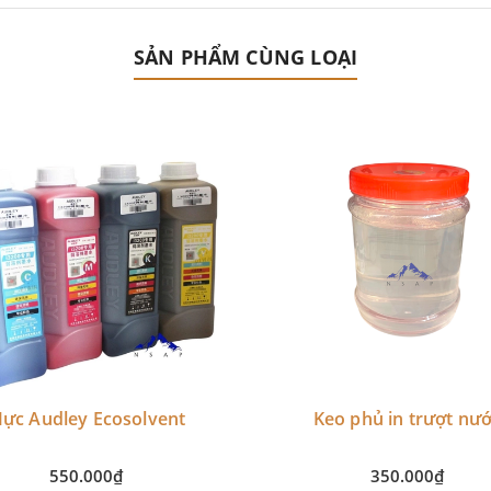
SẢN PHẨM CÙNG LOẠI
ực Audley Ecosolvent
Keo phủ in trượt nư
550.000₫
350.000₫