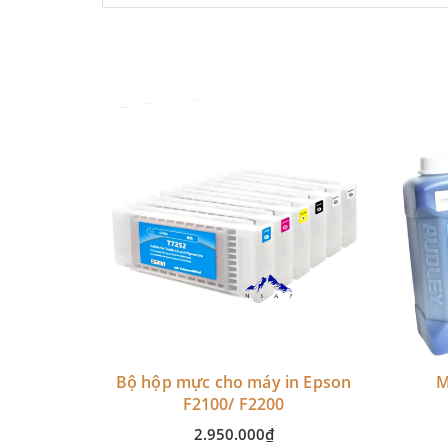
n Epson
Bộ hộp mực cho máy in Epson
M
 P9000
F2100/ F2200
2.950.000₫