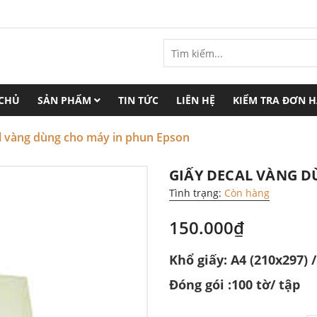
 CHỦ
SẢN PHẨM
TIN TỨC
LIÊN HỆ
KIỂM TRA ĐƠN 
l vàng dùng cho máy in phun Epson
GIẤY DECAL VÀNG D
Tình trạng:
Còn hàng
150.000₫
Khổ giấy: A4 (210x297) /
Đóng gói :100 tờ/ tập