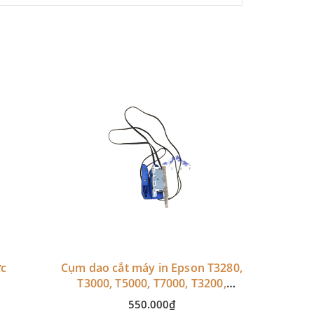
ớc
Cụm dao cắt máy in Epson T3280,
T3000, T5000, T7000, T3200,
T5200, T7200, T3270, T5270,
550.000₫