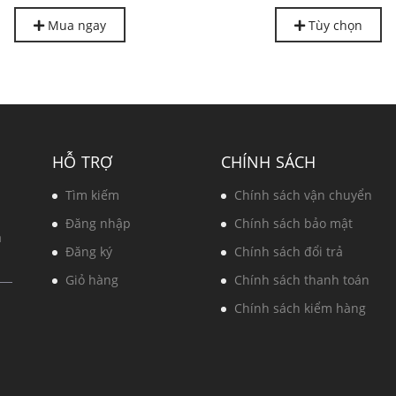
Mua ngay
Tùy chọn
HỖ TRỢ
CHÍNH SÁCH
Tìm kiếm
Chính sách vận chuyển
Đăng nhập
Chính sách bảo mật
à
Đăng ký
Chính sách đổi trả
Giỏ hàng
Chính sách thanh toán
Chính sách kiểm hàng