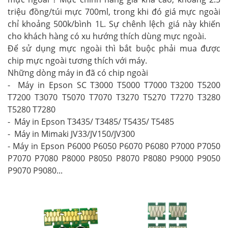
triệu đồng/túi mực 700ml, trong khi đó giá mực ngoài
chỉ khoảng 500k/bình 1L. Sự chênh lệch giá này khiến
cho khách hàng có xu hướng thích dùng mực ngoài.
Để sử dụng mực ngoài thì bắt buộc phải mua được
chip mực ngoài tương thích với máy.
Những dòng máy in đã có chip ngoài
- Máy in Epson SC T3000 T5000 T7000 T3200 T5200
T7200 T3070 T5070 T7070 T3270 T5270 T7270 T3280
T5280 T7280
- Máy in Epson T3435/ T3485/ T5435/ T5485
- Máy in Mimaki JV33/JV150/JV300
- Máy in Epson P6000 P6050 P6070 P6080 P7000 P7050
P7070 P7080 P8000 P8050 P8070 P8080 P9000 P9050
P9070 P9080...