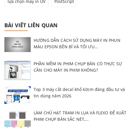
lựa chọn máy in UV
PostScript
BÀI VIẾT LIÊN QUAN
HƯỚNG DẪN CÁCH SỬ DỤNG MÁY IN PHUN
MÀU EPSON BỀN BỈ VÀ TỐI ƯU...
PHẦN MỀM IN PHIM CHỤP BẢN CÓ THỰC SỰ
CẦN CHO MÁY IN PHIM KHÔNG?
Top 3 máy cắt decal khổ 60cm đáng đầu tư và
tin dùng năm 2026
LÀM CHỦ HẠT TRAM IN LỤA VÀ FLEXO ĐỂ XUẤT
PHIM CHỤP BẢN SẮC NÉT,...