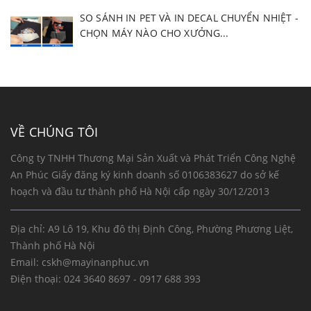
SO SÁNH IN PET VÀ IN DECAL CHUYỂN NHIỆT -
CHỌN MÁY NÀO CHO XƯỞNG...
VỀ CHÚNG TÔI
Công ty TNHH Thương Mại Sản Xuất và Phát Triển Công Nghệ
An Phúc Giấy đăng ký kinh doanh số 0106383627 do sở kế
hoạch và đầu tư thành phố Hà Nội cấp ngày 30/12/2013
Địa chỉ: A9 Lô 19, Khu đô thị Định Công, Phường Phương Liệt,
Thành phố Hà Nội
Email:
cskh@mayinanphuc.vn
Điện thoại:
024 3640 8697 - 0917 688 393