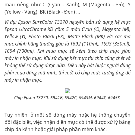
màu riêng như C (Cyan - Xanh), M (Magenta - Đỏ), Y
(Yellow - Vàng), BK (Black - Đen) …
Ví dụ: Epson SureColor T3270 nguyên bản sử dụng hệ mực
Epson UltraChrome XD gồm 5 màu Cyan (C), Magenta (M),
Yellow (Y), Photo Black (PK), Matte Black (MK) với các mã
mực chính hãng thường gặp là T692 (110ml), T693 (350ml),
T694 (700ml). Khi mua mực sẽ kèm theo chip mực giúp
máy in nhận mực. Khi sử dụng hết mực thì chip cũng chết và
không thể sử dụng được nữa. Điều này bắt buộc người dùng
phải mua đúng mã mực, thì mới có chip mực tương ứng để
máy in nhận mực.
Chip Epson T3270: 6941B, 6942C, 6943M, 6944Y, 6945K
Tuy nhiên, ở một số dòng máy hoặc hệ thống chuyển
đổi đặc biệt, việc nhận diện mực có thể được xử lý bằng
chip đa kênh hoặc giải pháp phần mềm khác.