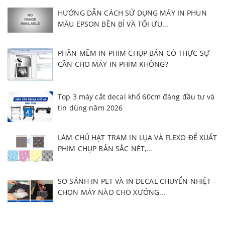
HƯỚNG DẪN CÁCH SỬ DỤNG MÁY IN PHUN
MÀU EPSON BỀN BỈ VÀ TỐI ƯU...
PHẦN MỀM IN PHIM CHỤP BẢN CÓ THỰC SỰ
CẦN CHO MÁY IN PHIM KHÔNG?
Top 3 máy cắt decal khổ 60cm đáng đầu tư và
tin dùng năm 2026
LÀM CHỦ HẠT TRAM IN LỤA VÀ FLEXO ĐỂ XUẤT
PHIM CHỤP BẢN SẮC NÉT,...
SO SÁNH IN PET VÀ IN DECAL CHUYỂN NHIỆT -
CHỌN MÁY NÀO CHO XƯỞNG...