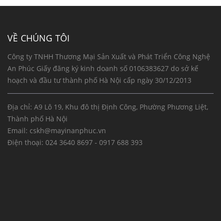
VỀ CHÚNG TÔI
Công ty TNHH Thương Mại Sản Xuất và Phát Triển Công Nghệ
An Phúc Giấy đăng ký kinh doanh số 0106383627 do sở kế
hoạch và đầu tư thành phố Hà Nội cấp ngày 30/12/2013
Địa chỉ: A9 Lô 19, Khu đô thị Định Công, Phường Phương Liệt,
Thành phố Hà Nội
Email:
cskh@mayinanphuc.vn
Điện thoại:
024 3640 8697 - 0917 688 393