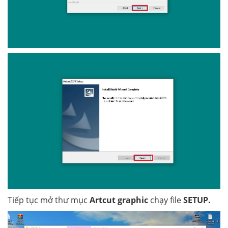
Tiếp tục mở thư mục
Artcut graphic
chạy file
SETUP.