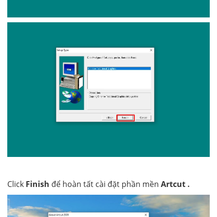
Click
Finish
để hoàn tất cài đặt phần mền
Artcut .