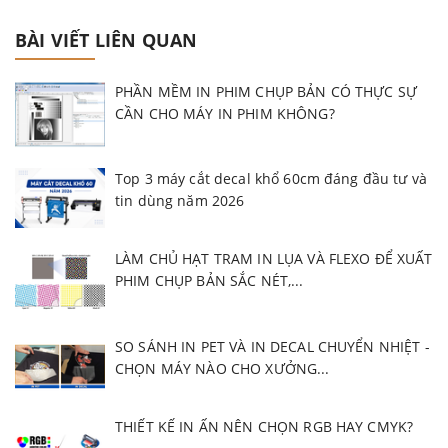
BÀI VIẾT LIÊN QUAN
PHẦN MỀM IN PHIM CHỤP BẢN CÓ THỰC SỰ
CẦN CHO MÁY IN PHIM KHÔNG?
Top 3 máy cắt decal khổ 60cm đáng đầu tư và
tin dùng năm 2026
LÀM CHỦ HẠT TRAM IN LỤA VÀ FLEXO ĐỂ XUẤT
PHIM CHỤP BẢN SẮC NÉT,...
SO SÁNH IN PET VÀ IN DECAL CHUYỂN NHIỆT -
CHỌN MÁY NÀO CHO XƯỞNG...
THIẾT KẾ IN ẤN NÊN CHỌN RGB HAY CMYK?