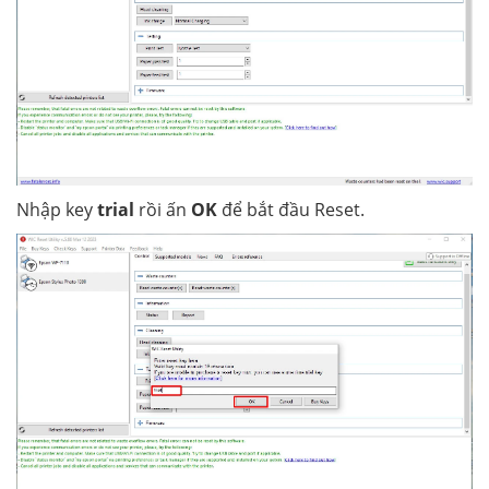
Nhập key
trial
rồi ấn
OK
để bắt đầu Reset.