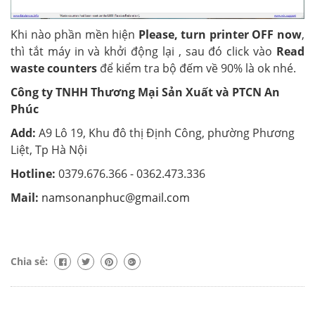
Khi nào phần mền hiện
Please, turn printer OFF now
,
thì tắt máy in và khởi động lại , sau đó click vào
Read
waste counters
để kiểm tra bộ đếm về 90% là ok nhé.
Công ty TNHH Thương Mại Sản Xuất và PTCN An
Phúc
Add:
A9 Lô 19, Khu đô thị Định Công, phường Phương
Liệt, Tp Hà Nội
Hotline:
0379.676.366 -
0362.473.336
Mail:
namsonanphuc@gmail.com
Chia sẻ: