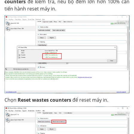
counters
để kiểm tra, nếu bộ đếm lớn hơn 100% cần
tiến hành reset máy in.
Chọn
Reset wastes counters
để reset máy in.