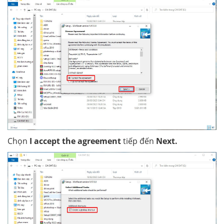
Chọn
I accept the agreement
tiếp đến
Next.