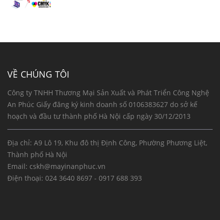
VỀ CHÚNG TÔI
Công ty TNHH Thương Mại Sản Xuất và Phát Triển Công Nghệ
An Phúc Giấy đăng ký kinh doanh số 0106383627 do sở kế
hoạch và đầu tư thành phố Hà Nội cấp ngày 30/12/2013
Địa chỉ: A9 Lô 19, Khu đô thị Định Công, Phường Phương Liệt,
Thành phố Hà Nội
Email:
cskh@mayinanphuc.vn
Điện thoại:
024 3640 8697 - 0917 688 393