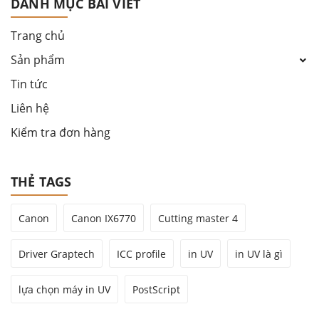
DANH MỤC BÀI VIẾT
Trang chủ
Sản phẩm
Tin tức
Liên hệ
Kiểm tra đơn hàng
THẺ TAGS
Canon
Canon IX6770
Cutting master 4
Driver Graptech
ICC profile
in UV
in UV là gì
lựa chọn máy in UV
PostScript